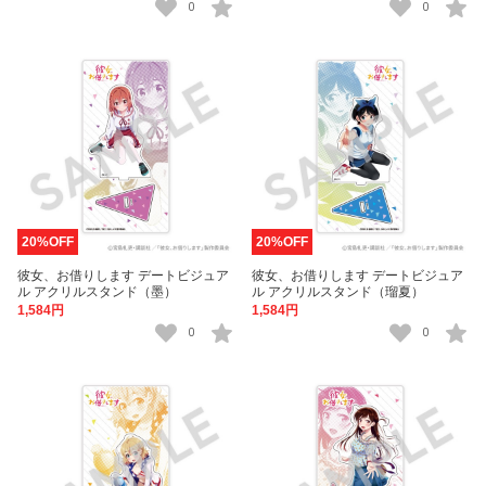
0
0
20%OFF
20%OFF
彼女、お借りします デートビジュア
彼女、お借りします デートビジュア
ル アクリルスタンド（墨）
ル アクリルスタンド（瑠夏）
1,584円
1,584円
0
0