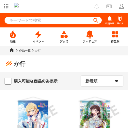
お知らせ
ガイド
特集
イベント
グッズ
フィギュア
作品別
作品一覧
か行
か行
購入可能な商品のみ表示