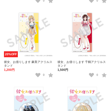
0
0
20%OFF
彼女、お借りします 麻美アクリルス
彼女、お借りします 千鶴アクリルス
タンド
タンド
1,200円
1,500円
0
0