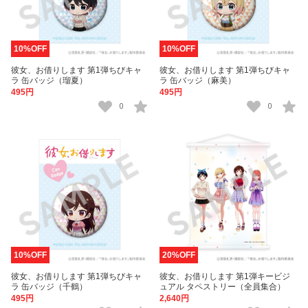
10%OFF
10%OFF
彼女、お借りします 第1弾ちびキャ
彼女、お借りします 第1弾ちびキャ
ラ 缶バッジ（瑠夏）
ラ 缶バッジ（麻美）
495円
495円
0
0
10%OFF
20%OFF
彼女、お借りします 第1弾ちびキャ
彼女、お借りします 第1弾キービジ
ラ 缶バッジ（千鶴）
ュアル タペストリー（全員集合）
495円
2,640円