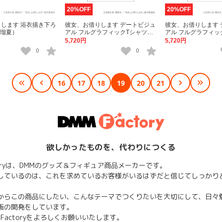
20%OFF
20%OFF
します 浴衣描き下ろ
彼女、お借りします デートビジュ
彼女、お借りします 
（瑠夏）
アル フルグラフィックTシャツ
アル フルグラフィッ
（墨）
（瑠夏）
5,720円
5,720円
0
0
16
17
18
19
20
21
欲しかったものを、代わりにつくる
ctoryは、DMMのグッズ＆フィギュア商品メーカーです。
しているのは、これを求めているお客様がいるはずだと信じてしっかり
からこの商品にしたい、こんなテーマでつくりたいを大切にして、日々
画の開発をしています。
 Factoryをよろしくお願いいたします。