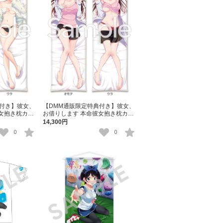
典付き】彼女、
【DMM通販限定特典付き】彼女、
女抱き枕カバ
お借りします 本命彼女抱き枕カバ
ー（千鶴）
14,300円
0
0