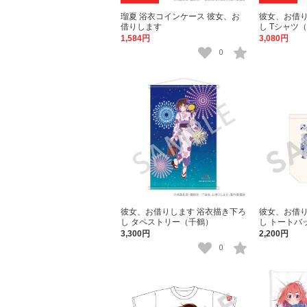
瑠夏 浴衣コインケース 彼女、お
彼女、お借り
借りします
し Tシャツ
1,584円
3,080円
0
彼女、お借りします 浴衣描き下ろ
彼女、お借り
し タペストリー（千鶴）
し トートバ
3,300円
2,200円
0