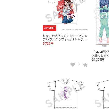
20%OFF
彼女、お借りします デートビジュ
アル フルグラフィックTシャツ
（千鶴）
5,720円
【DMM通販
お借りします
ー（墨）
14,300円
0