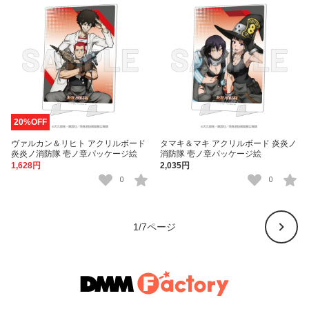
20%OFF
ヴァルカン＆リヒト アクリルボード
タマキ＆マキ アクリルボード 炎炎ノ
炎炎ノ消防隊 壱ノ章パッケージ絵
消防隊 壱ノ章パッケージ絵
1,628円
2,035円
0
0
1
/
7
ページ