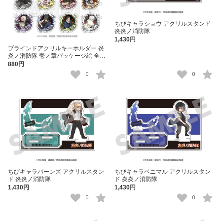
ちびキャラショウ アクリルスタンド
炎炎ノ消防隊
1,430円
ブラインドアクリルキーホルダー 炎
炎ノ消防隊 壱ノ章パッケージ絵 全14
種 単品
880円
0
0
ちびキャラバーンズ アクリルスタン
ちびキャラベニマル アクリルスタン
ド 炎炎ノ消防隊
ド 炎炎ノ消防隊
1,430円
1,430円
0
0