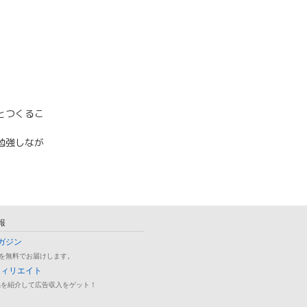
とつくるこ
勉強しなが
報
ガジン
を無料でお届けします。
フィリエイト
品を紹介して広告収入をゲット！