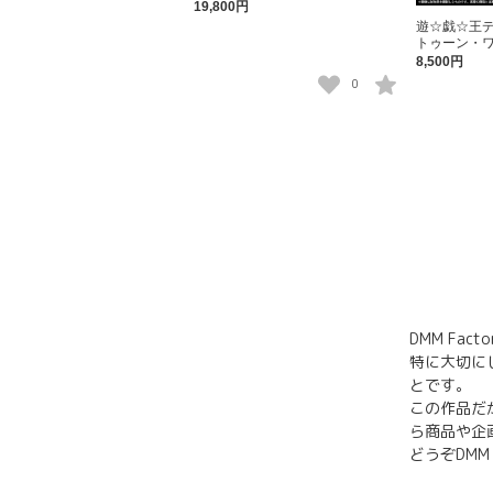
19,800円
遊☆戯☆王
トゥーン・ワ
8,500円
0
DMM Fa
特に大切に
とです。
この作品だ
ら商品や企
どうぞDMM