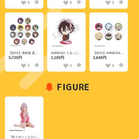
レーディング缶バッジ
クリルスタンド 円堂
0
0
0
平成ポップver. 全8種
守 平成ポップver.
【BOX】薄桜鬼 真改
AMNESIA うるっこ
【BOX】AMNESIA
うるっこ トレーディ
アクリルスタンド シ
うるっこ トレーディ
5,720円
1,100円
2,640円
ング缶バッジ Vol.2 全
ン
ング缶バッジ 全6種
13種
0
0
0
FIGURE
『時々ボソッとロシア