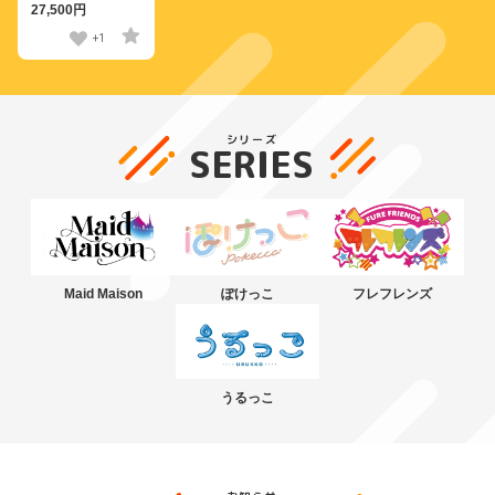
語でデレる隣のアーリ
27,500円
ャさん』アリサ・ミハ
イロヴナ・九条 1/6ス
+1
ケールフィギュア
シリーズ
SERIES
Maid Maison
ぽけっこ
フレフレンズ
うるっこ