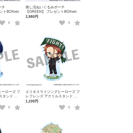
ーチ
推し活ぬいぐるみポーチ
トBOXver.
【GREEN】 プレゼントBOXver.
2,980円
0
0
ーローズ フ
エリオスライジングヒーローズ フ
スタンド 如
レフレンズ アクリルスタンド ガ
スト・アドラー
1,100円
0
0