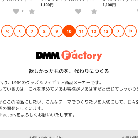
ァース
リー・ワイズ
ェイ・キッドマン
1,100円
1,100円
0
0
7
8
9
10
11
12
13
欲しかったものを、代わりにつくる
ctoryは、DMMのグッズ＆フィギュア商品メーカーです。
しているのは、これを求めているお客様がいるはずだと信じてしっかり
からこの商品にしたい、こんなテーマでつくりたいを大切にして、日々
画の開発をしています。
 Factoryをよろしくお願いいたします。