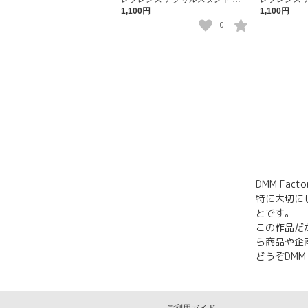
ィノ・アルバーニ
レイ・リヴ
1,100円
1,100円
0
DMM Fa
特に大切に
とです。
この作品だ
ら商品や企
どうぞDMM