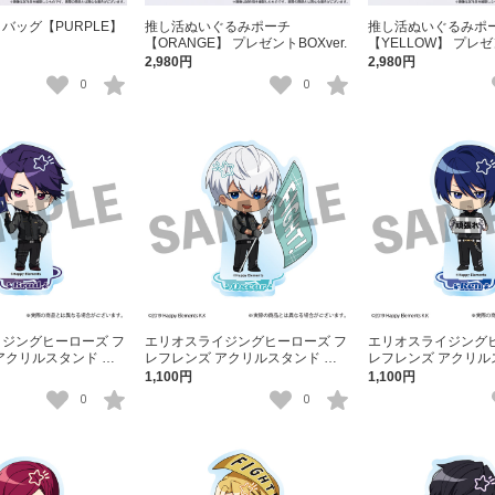
バッグ【PURPLE】
推し活ぬいぐるみポーチ
推し活ぬいぐるみポ
【ORANGE】 プレゼントBOXver.
【YELLOW】 プレゼン
2,980円
2,980円
0
0
ジングヒーローズ フ
エリオスライジングヒーローズ フ
エリオスライジングヒ
アクリルスタンド ブ
レフレンズ アクリルスタンド オ
レフレンズ アクリル
ームス
スカー・ベイル
月レン
1,100円
1,100円
0
0