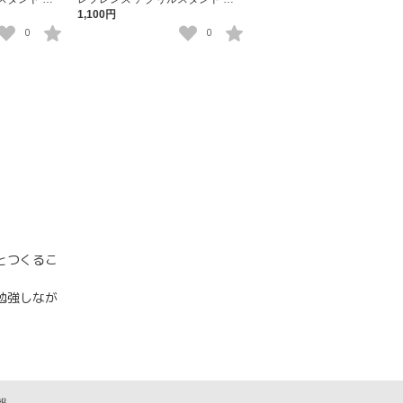
ッシュ・オルブライト
1,100円
0
0
とつくるこ
勉強しなが