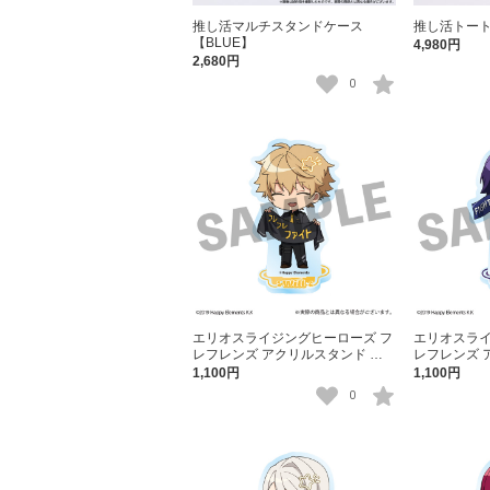
推し活マルチスタンドケース
推し活トート
【BLUE】
4,980円
2,680円
0
エリオスライジングヒーローズ フ
エリオスライ
レフレンズ アクリルスタンド ウ
レフレンズ 
ィル・スプラウト
ラッド・ビ
1,100円
1,100円
0