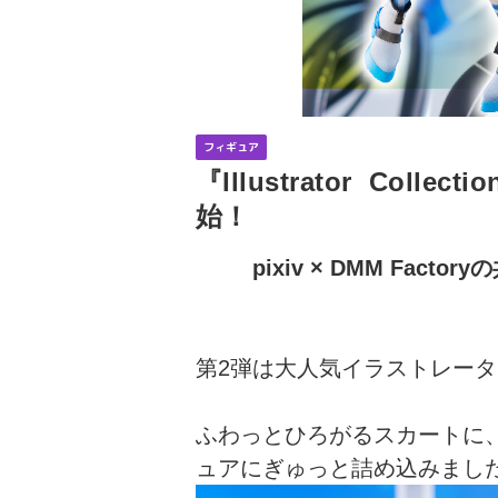
フィギュア
『Illustrator Colle
始！
pixiv × DMM Facto
第2弾は大人気イラストレー
ふわっとひろがるスカートに
ュアにぎゅっと詰め込みまし