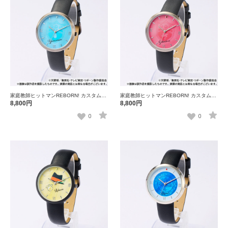
家庭教師ヒットマンREBORN! カスタムウ
家庭教師ヒットマンREBORN! カスタムウ
ォッチ 山本武
ォッチ 獄寺隼人
8,800円
8,800円
0
0