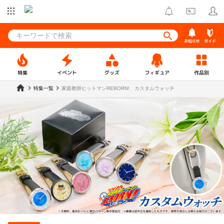
お知らせ
ガイド
特集
イベント
グッズ
フィギュア
作品別
特集一覧
家庭教師ヒットマンREBORN! カスタムウォッチ