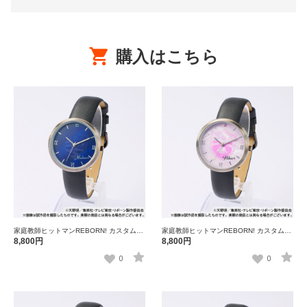
購入はこちら
家庭教師ヒットマンREBORN! カスタムウ
家庭教師ヒットマンREBORN! カスタムウ
ォッチ 六道骸
ォッチ 雲雀恭弥
8,800円
8,800円
0
0