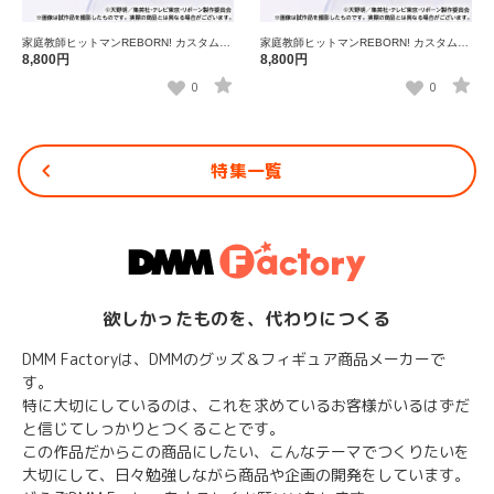
家庭教師ヒットマンREBORN! カスタムウ
家庭教師ヒットマンREBORN! カスタムウ
ォッチ リボーン
ォッチ 沢田綱吉
8,800円
8,800円
0
0
特集一覧
欲しかったものを、代わりにつくる
DMM Factoryは、DMMのグッズ＆フィギュア商品メーカーで
す。
特に大切にしているのは、これを求めているお客様がいるはずだ
と信じてしっかりとつくることです。
この作品だからこの商品にしたい、こんなテーマでつくりたいを
大切にして、日々勉強しながら商品や企画の開発をしています。