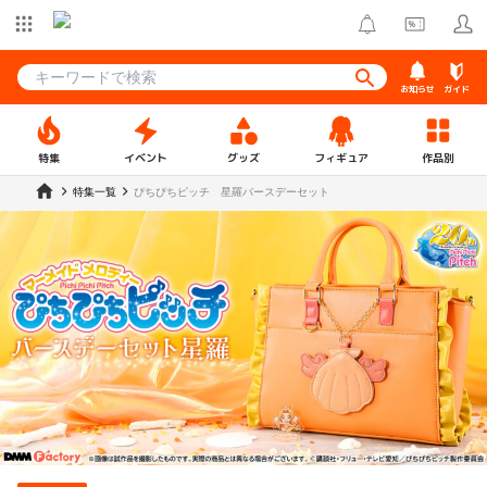
お知らせ
ガイド
特集
イベント
グッズ
フィギュア
作品別
特集一覧
ぴちぴちピッチ 星羅バースデーセット