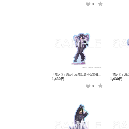
ク2枚入り （全47種）
ィングステッカ
セット）
0
『俺クロ』憑かれた俺と黒神心霊相談
『俺クロ』憑
所 アニマル着ぐるみ オーロラアクリル
所 アニマル着
1,430円
1,430円
スタンド 黒神マキ
スタンド オッ
0