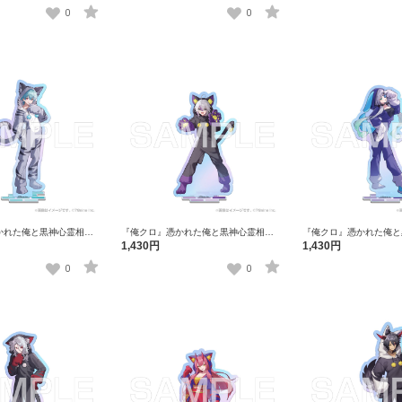
ー 3枚セット（全12種
テッカー3枚セット（全12種セット）
スタンド 三途川ハカ
0
0
かれた俺と黒神心霊相談
『俺クロ』憑かれた俺と黒神心霊相談
『俺クロ』憑かれた俺と
ぐるみ オーロラアクリル
所 アニマル着ぐるみ オーロラアクリル
所 アニマル着ぐるみ オ
1,430円
1,430円
キー
スタンド ナナエム
スタンド ローゼ
0
0