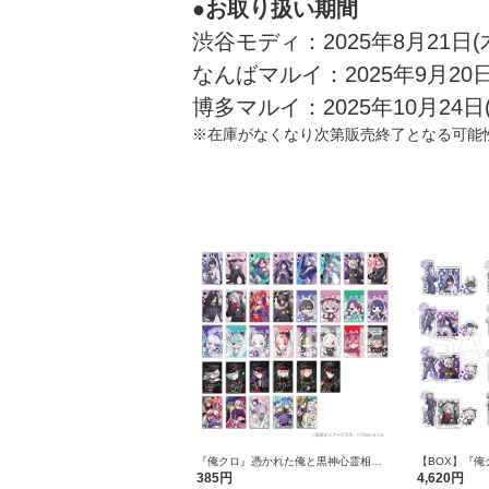
●お取り扱い期間
渋谷モディ：2025年8月21日(
なんばマルイ：2025年9月20日(土
博多マルイ：2025年10月24日(金
※在庫がなくなり次第販売終了となる可能
『俺クロ』憑かれた俺と黒神心霊相談
【BOX】『
所 トレーディングクリアカード 1パッ
心霊相談所 ア
385円
4,620円