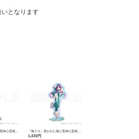
り扱いとなります
黒神心霊相談
『俺クロ』憑かれた俺と黒神心霊相談
ーロラアクリル
所 アニマル着ぐるみ オーロラアクリル
1,430円