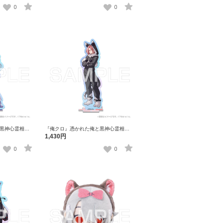
スタンド 黒神ミレイ
0
0
黒神心霊相談
『俺クロ』憑かれた俺と黒神心霊相談
ーロラアクリル
所 アニマル着ぐるみ オーロラアクリル
1,430円
スタンド 浅薙晃誠
0
0