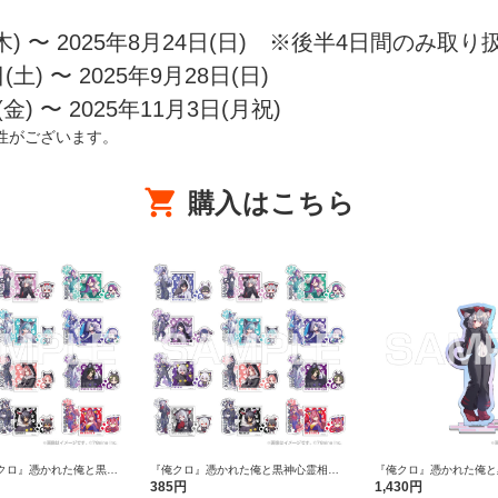
木) 〜 2025年8月24日(日) ※後半4日間のみ取
) 〜 2025年9月28日(日)
) 〜 2025年11月3日(月祝)
性がございます。
購入はこちら
俺クロ』憑かれた俺と黒神
『俺クロ』憑かれた俺と黒神心霊相談
『俺クロ』憑かれた俺と
ニマル着ぐるみ トレーデ
所 アニマル着ぐるみ トレーディングス
所 アニマル着ぐるみ オ
385円
1,430円