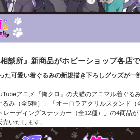
霊相談所』新商品がホビーショップ各店
だった可愛い着ぐるみの新規描き下ろしグッズが一
ouTubeアニメ『俺クロ』の犬猫のアニマル着ぐ
ぐるみ（全5種）」「オーロラアクリルスタンド（
トレーディングステッカー（全12種）」の4商品
販売いたします。