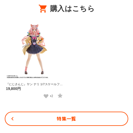
購入はこちら
『にじさんじ』ヤン ナリ 1/7スケールフィ
ギュア
19,800円
+2
特集一覧