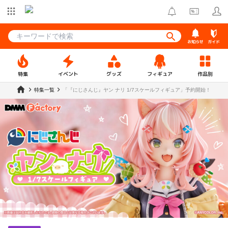
お知らせ
ガイド
特集
イベント
グッズ
フィギュア
作品別
特集一覧
「『にじさんじ』ヤン ナリ 1/7スケールフィギュア」予約開始！