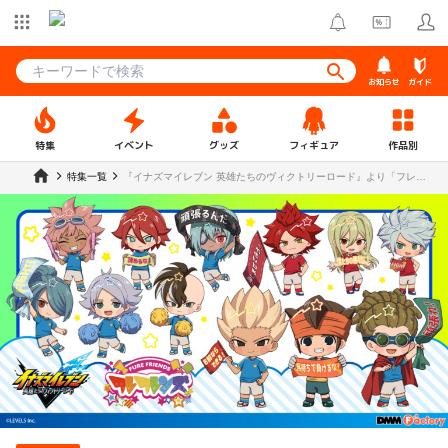
お知らせ
ガイド
特集
イベント
グッズ
フィギュア
作品別
特集一覧
『イナズマイレブン 英雄たちのヴィクトリーロード』より「フレフ
レンズ」の予約受付開始！