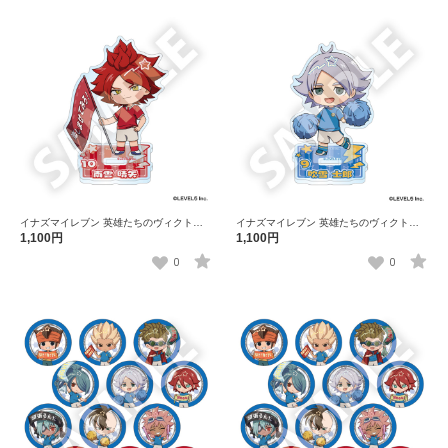
イナズマイレブン 英雄たちのヴィクトリ
イナズマイレブン 英雄たちのヴィクトリ
ーロード フレフレンズアクリルスタンド
ーロード フレフレンズアクリルスタンド
1,100円
1,100円
南雲 晴矢
吹雪 士郎
0
0