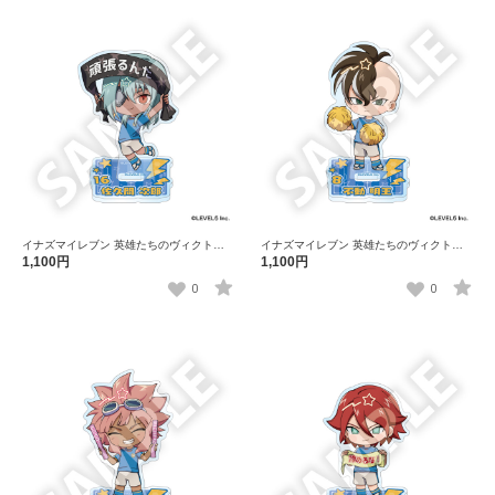
イナズマイレブン 英雄たちのヴィクトリ
イナズマイレブン 英雄たちのヴィクトリ
ーロード フレフレンズアクリルスタンド
ーロード フレフレンズアクリルスタンド
1,100円
1,100円
佐久間 次郎
不動 明王
0
0