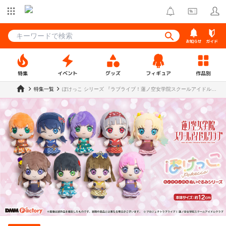
お知らせ
ガイド
特集
イベント
グッズ
フィギュア
作品別
特集一覧
ぽけっこ シリーズ 『ラブライブ！蓮ノ空女学院スクールアイドルク
ラブ』