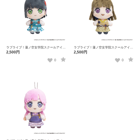
ラブライブ！蓮ノ空女学院スクールアイド
ラブライブ！蓮ノ空女学院スクールアイド
ルクラブ×石川県コラボ第三弾 ぽけっこ
ルクラブ×石川県コラボ第三弾 ぽけっこ
2,500円
2,500円
（ぬいぐるみマスコット） 百生吟子
（ぬいぐるみマスコット） 徒町小鈴
0
0