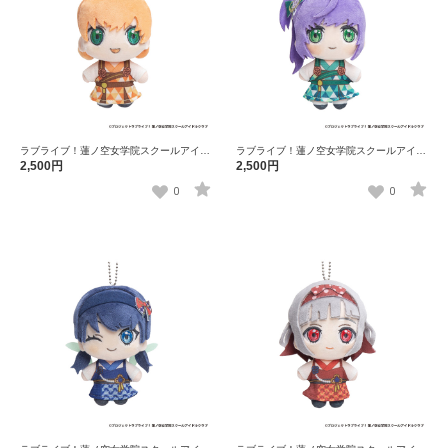
ラブライブ！蓮ノ空女学院スクールアイド
ラブライブ！蓮ノ空女学院スクールアイド
ルクラブ×石川県コラボ第三弾 ぽけっこ
ルクラブ×石川県コラボ第三弾 ぽけっこ
2,500円
2,500円
（ぬいぐるみマスコット） 日野下花帆
（ぬいぐるみマスコット） 乙宗 梢
0
0