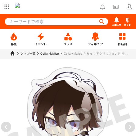
お知らせ
ガイド
特集
イベント
グッズ
フィギュア
作品別
グッズ一覧
Collar×Malice
Collar×Malice うるっこ アクリルスタンド 柳 愛
時