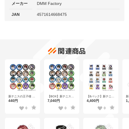
メーカー
DMM Factory
JAN
4571614668475
関連商品
新テニスの王子様 フ
【BOX】新テニスの
【8パック】新テニス
新
レフレンズ缶バッジ
王子様 フレフレンズ
の王子様 フレフレン
レ
440円
7,040円
4,400円
1
Vol.8 全16種
缶バッジ Vol.8 全16
ズステッカー
ス
種
Vol.8（1パック2枚入
Vo
0
0
0
り） 全16種