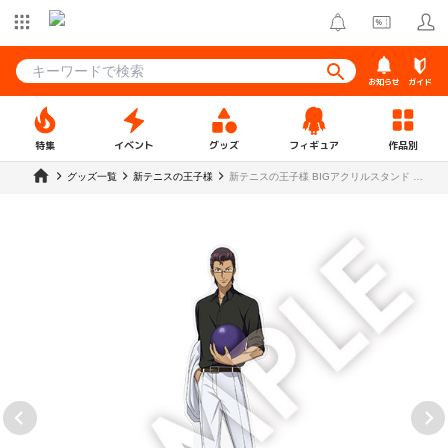
お知らせ
ガイド
特集
イベント
グッズ
フィギュア
作品別
グッズ一覧
新テニスの王子様
新テニスの王子様 BIGアクリルスタンド 木
手永四郎【R1 2509】