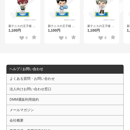
新テニスの王子様 フ
新テニスの王子様 フ
新テニスの王子様 フ
新
レフレンズアクリル
レフレンズアクリル
レフレンズアクリル
レ
1,100円
1,100円
1,100円
1
スタンド 季楽靖幸
スタンド 樺地崇弘
スタンド 鳳 長太郎
ス
Vol.2
Vo
0
0
0
ヘルプ / お問い合わせ
よくある質問・お問い合わせ
法人向けお問い合わせ窓口
DMM通販利用規約
メールマガジン
会社概要