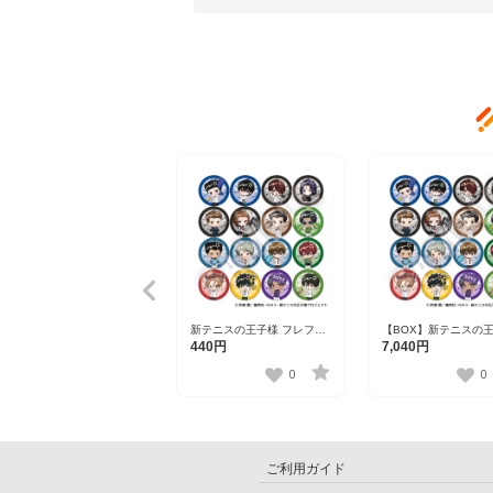
新テニスの王子様 フレフレ
【BOX】新テニスの
ンズ缶バッジ Vol.8 全16種
フレフレンズ缶バッジ V
440円
7,040円
全16種
0
0
ご利用ガイド