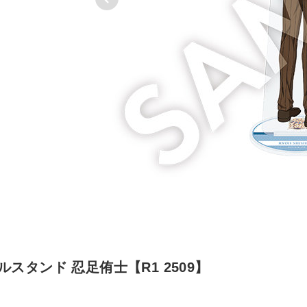
スタンド 忍足侑士【R1 2509】