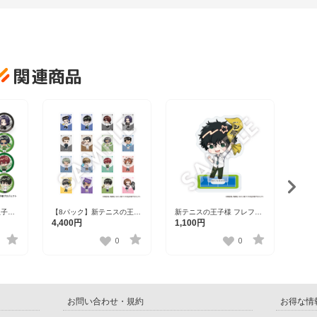
関連商品
新テ
ンズ
1,1
浩一
王子様
【8パック】新テニスの王子
新テニスの王子様 フレフレ
ol.8
様 フレフレンズステッカー
ンズアクリルスタンド 切原
4,400円
1,100円
Vol.8（1パック2枚入り） 全
赤也 Vol.2
16種
0
0
お問い合わせ・規約
お得な情