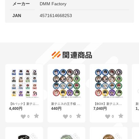
メーカー
DMM Factory
JAN
4571614668253
関連商品
【8パック】新テニス
新テニスの王子様 フ
【BOX】新テニスの
新
の王子様 フレフレン
レフレンズ缶バッジ
王子様 フレフレンズ
レ
4,400円
440円
7,040円
1
ズステッカー
Vol.8 全16種
缶バッジ Vol.8 全16
ス
Vol.8（1パック2枚入
種
Vo
0
0
0
り） 全16種