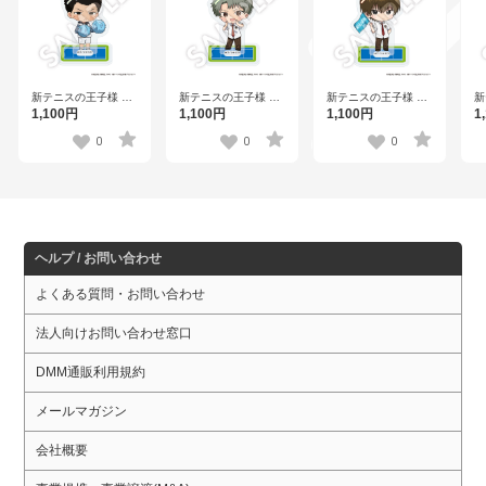
新テニスの王子様 フ
新テニスの王子様 フ
新テニスの王子様 フ
新
レフレンズアクリル
レフレンズアクリル
レフレンズアクリル
レ
1,100円
1,100円
1,100円
1
スタンド 樺地崇弘
スタンド 鳳 長太郎
スタンド 日吉 若
ス
Vol.2
Vol.3
0
0
0
ヘルプ / お問い合わせ
よくある質問・お問い合わせ
法人向けお問い合わせ窓口
DMM通販利用規約
メールマガジン
会社概要