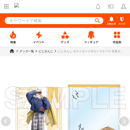
お知らせ
ガイド
特集
イベント
グッズ
フィギュア
作品別
グッズ一覧
にじさんじ
にじさんじ ポストカード付カードケース 伏見ガク
【7T 2507】