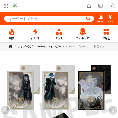
お知らせ
ガイド
特集
イベント
グッズ
フィギュア
作品別
グッズ一覧
バーチャル・シンガー
STEAKA 『ヲチラレ』 初音ミク × オバ
ケン 封筒セット（ポストカード3枚入
り）【OBLO 2509】