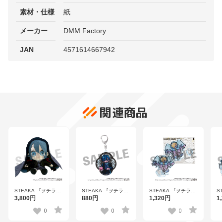
素材・仕様
紙
メーカー
DMM Factory
JAN
4571614667942
関連商品
STEAKA 『ヲチラ
STEAKA 『ヲチラ
STEAKA 『ヲチラ
S
レ』 初音ミク × オバ
レ』 初音ミク × オバ
レ』 初音ミク × オバ
レ
3,800円
880円
1,320円
1
ケン Afterparty ゼロ
ケン Afterparty デフ
ケン Afterparty デフ
ケ
ぬいぐるみ
ォルメアクリルキー
ォルメアクリルスタ
ォ
0
0
0
ホルダー アオ
ンド エル【OBLO
ン