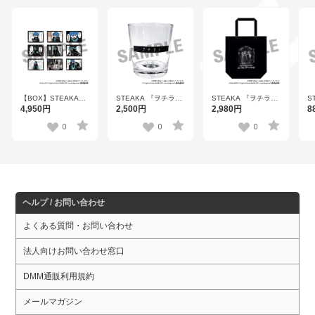
【OBLO 2601】
2601】
2
【BOX】STEAKA
STEAKA 『ヲチラ
STEAKA 『ヲチラ
S
『ヲチラレ』 初音ミ
レ』 初音ミク × オバ
レ』 初音ミク × オバ
レ
4,950円
2,500円
2,980円
8
ク × オバケン
ケン Afterparty 目目
ケン Afterparty 目目
ケ
Afterparty トレーディ
目デザイングラス
目デザイントートバ
コ
0
0
0
ングレポコマフォト
【OBLO 2601】
ッグ【OBLO 2601】
ル
カード（1パック1枚
2
入り）全9種【OBLO
2601】
ヘルプ / お問い合わせ
よくある質問・お問い合わせ
法人向けお問い合わせ窓口
DMM通販利用規約
メールマガジン