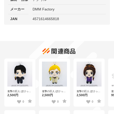
メーカー
DMM Factory
JAN
4571614665818
関連商品
進撃の巨人 ぽけっこ
進撃の巨人 ぽけっこ
進撃の巨人 ぽけっこ
進
（ぬいぐるみマスコ
（ぬいぐるみマスコ
（ぬいぐるみマスコ
ル
2,500円
2,500円
2,500円
9
ット） リヴァイ
ット） エルヴィン
ット） ハンジ 【HU
【
【HU 2508】
【HU 2508】
2508】
0
0
0