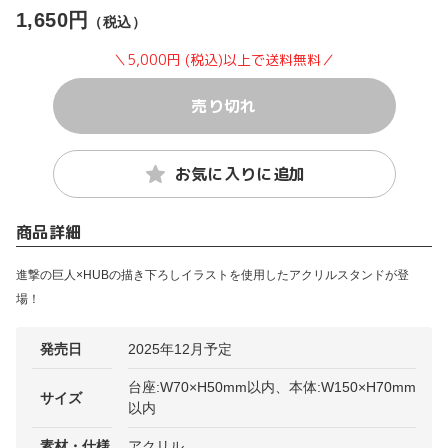
1,650円
（税込）
＼5,000円 (税込)以上で送料無料／
売り切れ
お気に入りに追加
商品詳細
進撃の巨人×HUBの描き下ろしイラストを使用したアクリルスタンドが登
場！
発売日
2025年12月予定
台座:W70×H50mm以内、本体:W150×H70mm
サイズ
以内
素材・仕様
アクリル