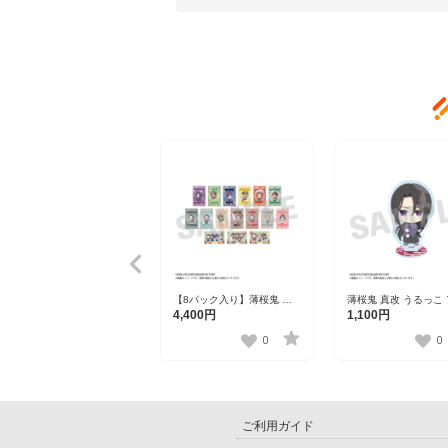
【8パック入り】薄桜鬼 真
薄桜鬼 真改 うるっこ
改 フレフレンズ ステッカー
リルスタンド 土方歳
4,400円
1,100円
（1パック2枚入り） 全16種
0
0
ご利用ガイド