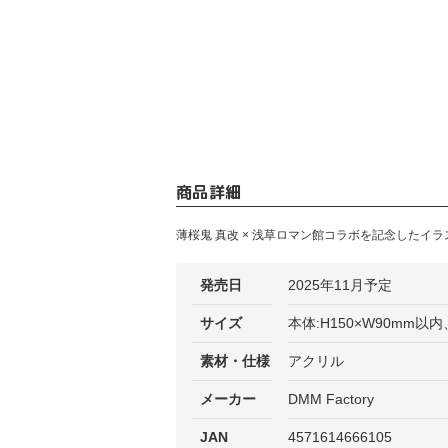
商品詳細
薄桜鬼 真改 × 浅草ロマン館コラボを記念したイ
発売日
2025年11月予定
サイズ
本体:H150×W90mm以内
素材・仕様
アクリル
メーカー
DMM Factory
JAN
4571614666105