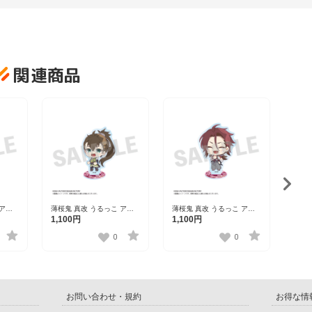
関連商品
薄桜鬼
リル
1,1
 アク
薄桜鬼 真改 うるっこ アク
薄桜鬼 真改 うるっこ アク
三
リルスタンド 藤堂平助
リルスタンド 原田左之助
1,100円
1,100円
0
0
お問い合わせ・規約
お得な情