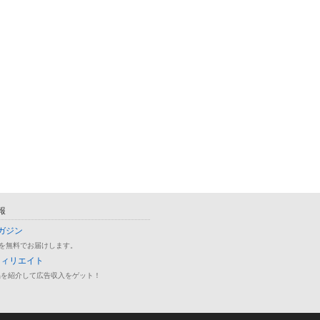
ニスの王子様 フレフレ
新テニスの王子様 フレフレ
新テニスの王子様 フレフレ
アクリルスタンド 新垣
ンズアクリルスタンド 財前
ンズアクリルスタンド 鳳 長
00円
1,100円
1,100円
光 Vol.2
太郎 Vol.2
0
0
0
報
ガジン
を無料でお届けします。
フィリエイト
品を紹介して広告収入をゲット！