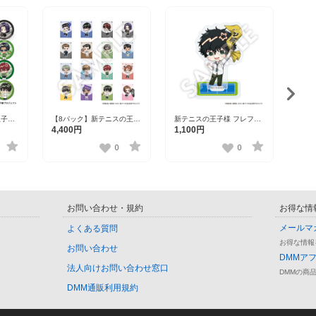
王子様
【8パック】新テニスの王子
新テニスの王子様 フレフレ
新テ
ol.8
様 フレフレンズステッカー
ンズアクリルスタンド 切原
ンズ
4,400円
1,100円
1,1
Vol.8（1パック2枚入り） 全
赤也 Vol.2
浩一
16種
0
0
お問い合わせ・規約
お得な情
メールマ
よくある質問
お得な情報
お問い合わせ
DMMア
法人向けお問い合わせ窓口
DMMの商
DMM通販利用規約