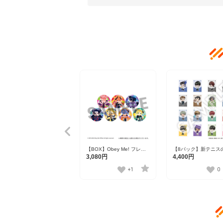
【BOX】Obey Me! フレフ
【8パック】新テニス
レンズトレーディング缶バ
様 フレフレンズステ
3,080円
4,400円
ッジ 全7種
Vol.8（1パック2枚入
16種
+1
0