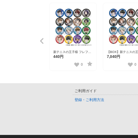
新テニスの王子様 フレフレ
【BOX】新テニスの
ンズ缶バッジ Vol.8 全16種
フレフレンズ缶バッジ V
440円
7,040円
全16種
0
0
ご利用ガイド
登録・ご利用方法