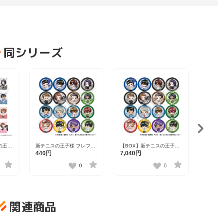
同シリーズ
の王子
新テニスの王子様 フレフレ
【BOX】新テニスの王子様
新テ
ッカー
ンズ缶バッジ Vol.8 全16種
フレフレンズ缶バッジ Vol.8
ンズ
440円
7,040円
1,1
り） 全
全16種
赤也 V
0
0
関連商品