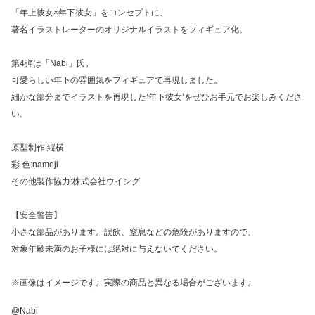
「年上彼女×年下彼女」をコンセプトに、
著名イラストレーターのオリジナルイラストをフィギュア化。
第4弾は「Nabi」氏。
可愛らしい年下の雰囲気をフィギュアで再現しました。
細かな部分までイラストを再現した’年下彼女’をぜひお手元でお楽しみくださ
い。
原型制作:縦横
彩 色:namoji
その他製作協力:株式会社ウイング
【安全警告】
小さな部品があります。誤飲、窒息などの危険がありますので、
対象年齢未満のお子様には絶対に与えないでください。
※画像はイメージです。実際の商品と異なる場合がございます。
@Nabi