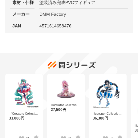
素材・仕様
塗装済み完成PVCフィギュア
メーカー
DMM Factory
JAN
4571614658476
同シリーズ
Illustrator Collection
Figure 『年下彼女』
27,500円
illustration by らんぐ
『Creators Collection
Illustrator Collection
Figure』初音ミク
Figure 『年上彼女』
33,000円
36,300円
Rosuuri Ver.
illustration by おしお
しお
Il
F
3
il