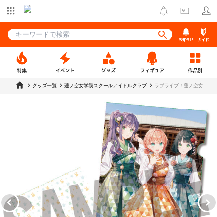
お知らせ
ガイド
特集
イベント
グッズ
フィギュア
作品別
グッズ一覧
蓮ノ空女学院スクールアイドルクラブ
ラブライブ！蓮ノ空女学
院スクールアイドルクラ
ブ×石川県コラボ第三弾
クリアファイル スリーズ
ブーケ