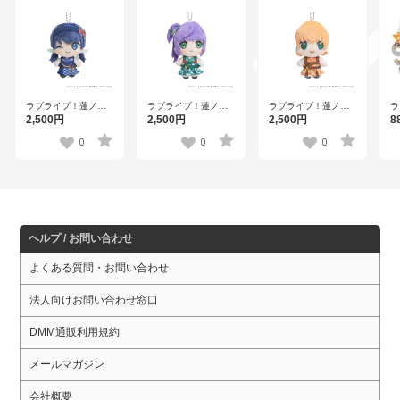
ラブライブ！蓮ノ空
ラブライブ！蓮ノ空
ラブライブ！蓮ノ空
ラ
女学院スクールアイ
女学院スクールアイ
女学院スクールアイ
女
2,500円
2,500円
2,500円
8
ドルクラブ×石川県コ
ドルクラブ×石川県コ
ドルクラブ×石川県コ
ド
ラボ第三弾 ぽけっこ
ラボ第三弾 ぽけっこ
ラボ第三弾 ぽけっこ
め
0
0
0
（ぬいぐるみマスコ
（ぬいぐるみマスコ
（ぬいぐるみマスコ
ニ
ット） 村野さやか
ット） 乙宗 梢
ット） 日野下花帆
ホ
【
ヘルプ / お問い合わせ
よくある質問・お問い合わせ
法人向けお問い合わせ窓口
DMM通販利用規約
メールマガジン
会社概要