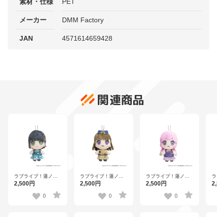
素材・仕様
PET
メーカー
DMM Factory
JAN
4571614659428
関連商品
ラブライブ！蓮ノ空
ラブライブ！蓮ノ空
ラブライブ！蓮ノ空
ラ
女学院スクールアイ
女学院スクールアイ
女学院スクールアイ
女
2,500円
2,500円
2,500円
2
ドルクラブ×石川県コ
ドルクラブ×石川県コ
ドルクラブ×石川県コ
ド
ラボ第三弾 ぽけっこ
ラボ第三弾 ぽけっこ
ラボ第三弾 ぽけっこ
ラ
0
0
0
（ぬいぐるみマスコ
（ぬいぐるみマスコ
（ぬいぐるみマスコ
（
ット） 百生吟子
ット） 徒町小鈴
ット） 安養寺姫芽
ッ