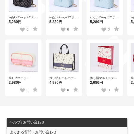
inぬい 2wayバニティ
inぬい 2wayバニティ
inぬい 2wayバニティ
i
バッグ ラウンドver.
バッグ ラウンドver.
バッグ スクエアver.
バ
5,280円
5,280円
5,280円
5
【Black】
【Pale blue】
【Pale blue】
【
0
0
0
推し活ポーチ
推し活トートバッグ
推し活マルチスタン
推
【PINK】
【BLACK】
ドケース【RED】
【
2,980円
4,980円
2,680円
2
0
0
0
ヘルプ / お問い合わせ
よくある質問・お問い合わせ