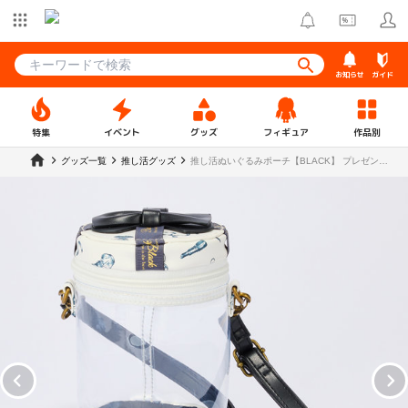
お知らせ
ガイド
特集
イベント
グッズ
フィギュア
作品別
グッズ一覧
推し活グッズ
推し活ぬいぐるみポーチ【BLACK】 プレゼント
BOXver.