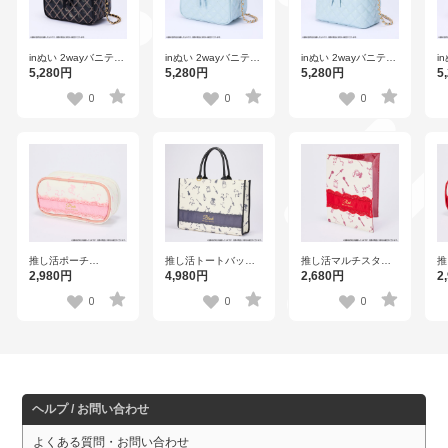
inぬい 2wayバニティ
inぬい 2wayバニティ
inぬい 2wayバニティ
i
バッグ ラウンドver.
バッグ ラウンドver.
バッグ スクエアver.
バ
5,280円
5,280円
5,280円
5
【Black】
【Pale blue】
【Pale blue】
【
0
0
0
推し活ポーチ
推し活トートバッグ
推し活マルチスタン
推
【PINK】
【BLACK】
ドケース【RED】
【
2,980円
4,980円
2,680円
2
0
0
0
ヘルプ / お問い合わせ
よくある質問・お問い合わせ