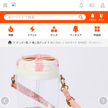
お知らせ
ガイド
特集
イベント
グッズ
フィギュア
作品別
グッズ一覧
推し活グッズ
推し活ぬいぐるみポーチ【PINK】 プレゼント
BOXver.