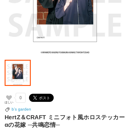
0
b’s garden
HertZ＆CRAFT ミニフォト風ホロステッカー
αの花嫁 ─共鳴恋情─