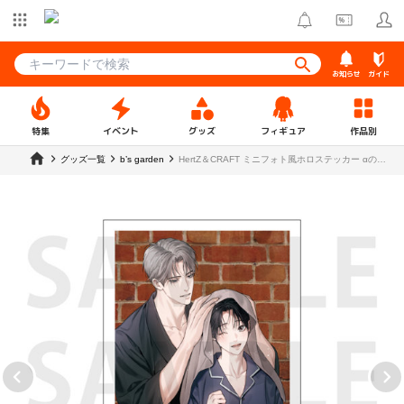
お知らせ
ガイド
特集
イベント
グッズ
フィギュア
作品別
グッズ一覧
b’s garden
HertZ＆CRAFT ミニフォト風ホロステッカー αの花
嫁 ─共鳴恋情─