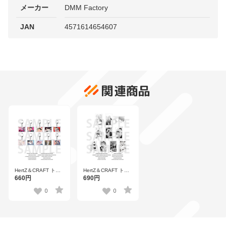
メーカー
DMM Factory
JAN
4571614654607
関連商品
HertZ＆CRAFT トレ
HertZ＆CRAFT トレ
ーディングホログラ
ーディングきらきら
660円
690円
ムPOPキーホルダー
アクリルカード Vol.B
Vol.B
0
0