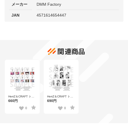
メーカー
DMM Factory
JAN
4571614654447
関連商品
HertZ＆CRAFT トレ
HertZ＆CRAFT トレ
ーディングホログラ
ーディングきらきら
660円
690円
ムPOPキーホルダー
アクリルカード Vol.B
Vol.B
0
0