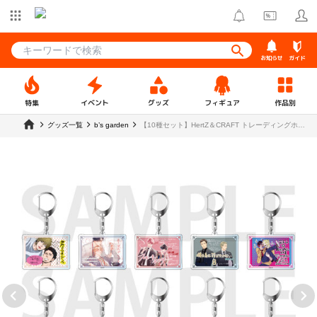
お知らせ
ガイド
特集
イベント
グッズ
フィギュア
作品別
グッズ一覧
b’s garden
【10種セット】HertZ＆CRAFT トレーディングホロ
グラムPOPキーホルダー Vol.A