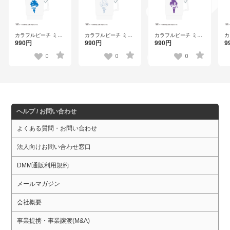
カラフルピーチ ミニ
カラフルピーチ ミニ
カラフルピーチ ミニ
カ
スタッキングキーホ
スタッキングキーホ
スタッキングキーホ
ス
990円
990円
990円
9
ルダー なおきり 【ウ
ルダー ヒロ 【ウェン
ルダー もふ 【ウェン
ル
ェンディーズ】
ディーズ】
ディーズ】
ェ
0
0
0
ヘルプ / お問い合わせ
よくある質問・お問い合わせ
法人向けお問い合わせ窓口
DMM通販利用規約
メールマガジン
会社概要
事業提携・事業譲渡(M&A)