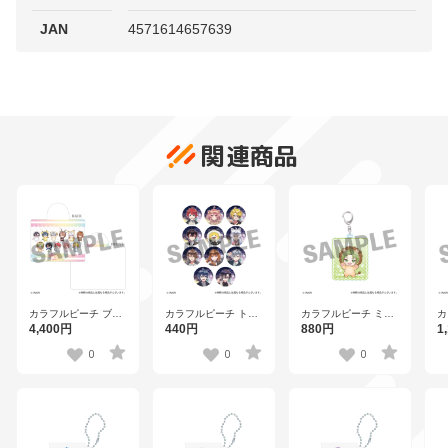
JAN
4571614657639
関連商品
カラフルピーチ ブラ
カラフルピーチ トレ
カラフルピーチ ミニ
カ
ンケット 【TO
ーディング缶バッジ
キャラアクリルキー
キ
4,400円
440円
880円
1
2511】
（全11種） 【TO
ホルダー シヴァ
ン
2511】
【TO 2511】
2
0
0
0