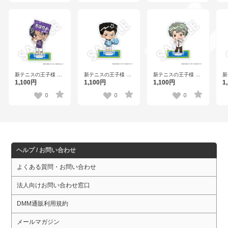
新テニスの王子様 フ
新テニスの王子様 フ
新テニスの王子様 フ
新
レフレンズアクリル
レフレンズアクリル
レフレンズアクリル
レ
1,100円
1,100円
1,100円
1
スタンド 新垣浩一
スタンド 樺地崇弘
スタンド 鳳 長太郎
ス
Vol.2
Vo
0
0
0
ヘルプ / お問い合わせ
よくある質問・お問い合わせ
法人向けお問い合わせ窓口
DMM通販利用規約
メールマガジン