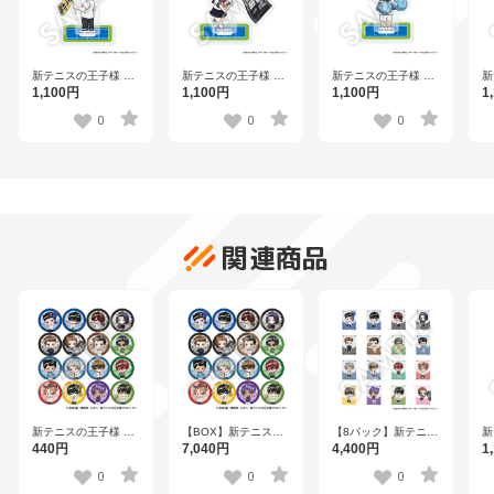
新テニスの王子様 フ
新テニスの王子様 フ
新テニスの王子様 フ
新
レフレンズアクリル
レフレンズアクリル
レフレンズアクリル
レ
1,100円
1,100円
1,100円
1
スタンド 財前 光
スタンド 橘 杏
スタンド 樺地崇弘
ス
Vol.2
Vo
0
0
0
関連商品
新テニスの王子様 フ
【BOX】新テニスの
【8パック】新テニス
新
レフレンズ缶バッジ
王子様 フレフレンズ
の王子様 フレフレン
レ
440円
7,040円
4,400円
1
Vol.8 全16種
缶バッジ Vol.8 全16
ズステッカー
ス
種
Vol.8（1パック2枚入
Vo
0
0
0
り） 全16種