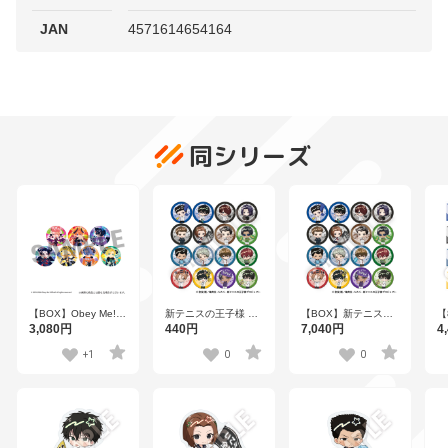
JAN
4571614654164
同シリーズ
【BOX】Obey Me!
新テニスの王子様 フ
【BOX】新テニスの
【
フレフレンズトレー
レフレンズ缶バッジ
王子様 フレフレンズ
の
3,080円
440円
7,040円
4
ディング缶バッジ 全
Vol.8 全16種
缶バッジ Vol.8 全16
ズ
7種
種
V
+1
0
0
り