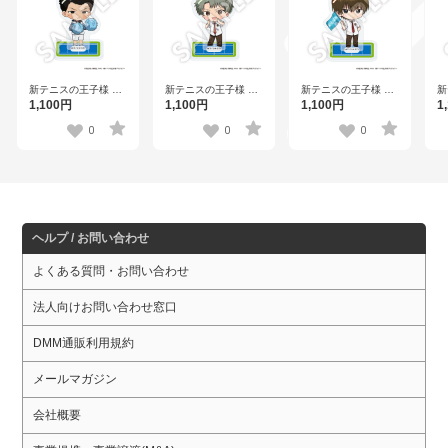
新テニスの王子様 フ
新テニスの王子様 フ
新テニスの王子様 フ
新
レフレンズアクリル
レフレンズアクリル
レフレンズアクリル
レ
1,100円
1,100円
1,100円
1
スタンド 樺地崇弘
スタンド 鳳 長太郎
スタンド 日吉 若
ス
Vol.2
Vol.3
0
0
0
ヘルプ / お問い合わせ
よくある質問・お問い合わせ
法人向けお問い合わせ窓口
DMM通販利用規約
メールマガジン
会社概要