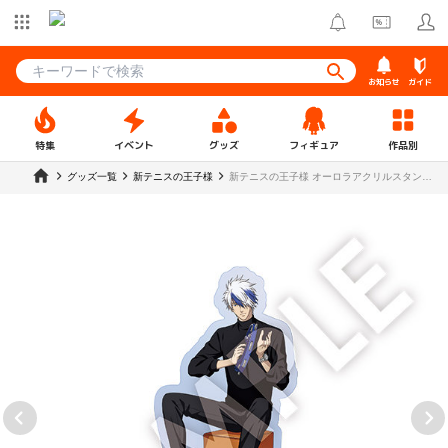
お知らせ
ガイド
特集
イベント
グッズ
フィギュア
作品別
グッズ一覧
新テニスの王子様
新テニスの王子様 オーロラアクリルスタンド
越知月光【R1 2410】