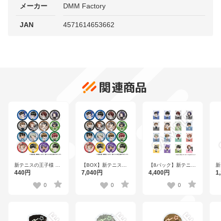
メーカー
DMM Factory
JAN
4571614653662
関連商品
新テニスの王子様 フ
【BOX】新テニスの
【8パック】新テニス
新
レフレンズ缶バッジ
王子様 フレフレンズ
の王子様 フレフレン
レ
440円
7,040円
4,400円
1
Vol.8 全16種
缶バッジ Vol.8 全16
ズステッカー
ス
種
Vol.8（1パック2枚入
Vo
0
0
0
り） 全16種