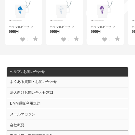
カラフルピーチ ミニ
カラフルピーチ ミニ
カラフルピーチ ミニ
カ
スタッキングキーホ
スタッキングキーホ
スタッキングキーホ
ス
990円
990円
990円
9
ルダー なおきり 【ウ
ルダー ヒロ 【ウェン
ルダー もふ 【ウェン
ル
ェンディーズ】
ディーズ】
ディーズ】
ェ
0
0
0
ヘルプ / お問い合わせ
よくある質問・お問い合わせ
法人向けお問い合わせ窓口
DMM通販利用規約
メールマガジン
会社概要