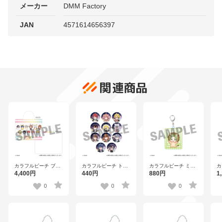
メーカー
DMM Factory
JAN
4571614656397
関連商品
カラフルピーチ ブラ
カラフルピーチ トレ
カラフルピーチ ミニ
カ
ンケット 【TO
ーディング缶バッジ
キャラアクリルキー
キ
4,400円
440円
880円
1
2511】
（全11種） 【TO
ホルダー シヴァ
ン
2511】
【TO 2511】
2
0
0
0