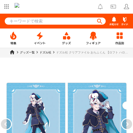
お知らせ
ガイド
特集
イベント
グッズ
フィギュア
作品別
グッズ一覧
ドズル社
ドズル社 クリアファイル おらふくん 【ロフト ハロウ
ィン】