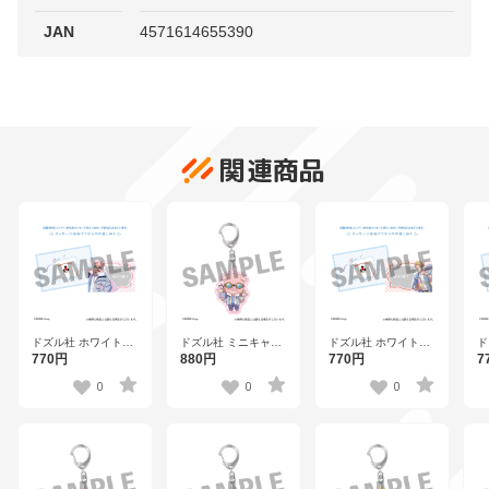
JAN
4571614655390
関連商品
ドズル社 ホワイトデ
ドズル社 ミニキャラ
ドズル社 ホワイトデ
ド
ーカード おおはら
アクリルキーホルダ
ーカード ドズル
ー
770円
880円
770円
7
MEN
ー おおはらMEN
る
0
0
0