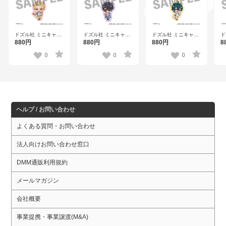
ドズル社 ミニキャラ
ドズル社 ミニキャラ
ドズル社 ミニキャラ
ド
アクリルキーホルダ
アクリルキーホルダ
アクリルキーホルダ
ア
880円
880円
880円
8
ー ドズル
ー ぼんじゅうる
ー おんりー
ー
0
0
0
ヘルプ / お問い合わせ
よくある質問・お問い合わせ
法人向けお問い合わせ窓口
DMM通販利用規約
メールマガジン
会社概要
事業提携・事業譲渡(M&A)