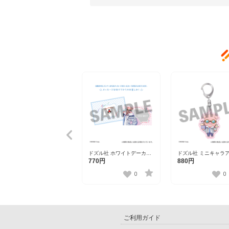
ドズル社 ホワイトデーカー
ドズル社 ミニキャラ
ド おおはらMEN
ルキーホルダー おお
770円
880円
MEN
0
0
ご利用ガイド