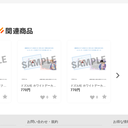
関連商品
ドズ
ド お
770
アクリ
ドズル社 ホワイトデーカー
ドズル社 ホワイトデーカー
はら
ド ドズル
ド ぼんじゅうる
770円
770円
0
0
お問い合わせ・規約
お得な情