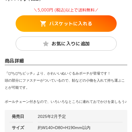
＼5,000円 (税込)以上で送料無料／
バスケットに入れる
お気に入りに追加
商品詳細
『ぴちぴちピッチ』より、かわいいぬいぐるみポーチが登場です！
頭の部分にファスナーがついているので、飴などの小物を入れて持ち運ぶこ
とが可能です。
ボールチェーン付きなので、いろいろなところに連れておでかけを楽しもう♪
発売日
2025年2月予定
サイズ
約W140×D80×H190mm以内