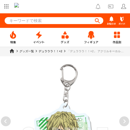
お知らせ
ガイド
特集
イベント
グッズ
フィギュア
作品別
グッズ一覧
デュラララ！！×2
「デュラララ！！×2」 アクリルキーホルダ
ー 平和島静雄