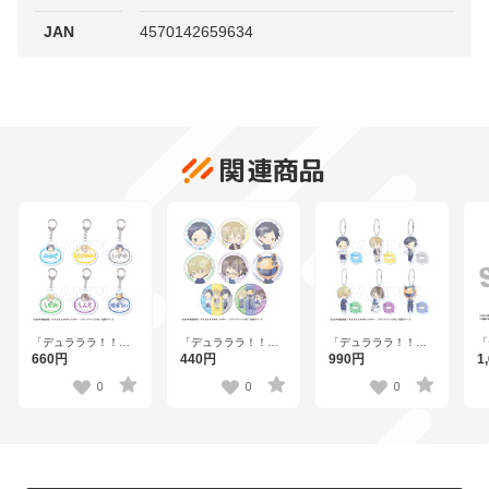
JAN
4570142659634
関連商品
「デュラララ！！
「デュラララ！！
「デュラララ！！
「
×2」 トレーディング
×2」 トレーディング
×2」 トレーディング
×
660円
440円
990円
1
お名前キーホルダー
缶バッジA 全8種
ミニアクリルスタン
島
全6種
ドキーホルダー 全6
0
0
0
種