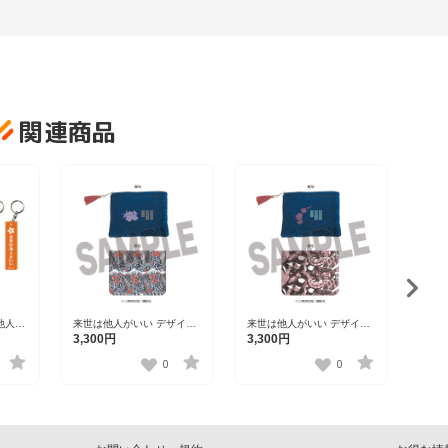
関連商品
来世
ーセッ
1,3
他人が
来世は他人がいい デザイン
来世は他人がいい デザイン
 全6
ポーチ 鳥葦翔真 【Loft】
ポーチ 周防薊 【Loft】
3,300円
3,300円
0
0