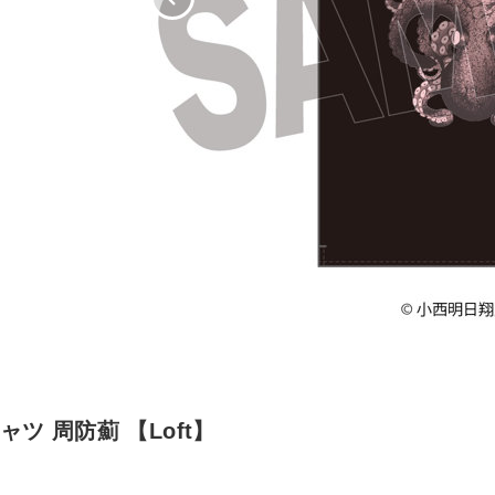
ツ 周防薊 【Loft】