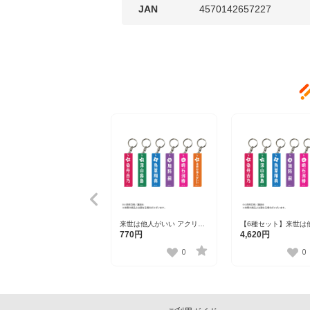
JAN
4570142657227
来世は他人がいい アクリル
【6種セット】来世は
チャーム 全6種 【Loft】
いい アクリルチャーム
770円
4,620円
種 【Loft】
0
0