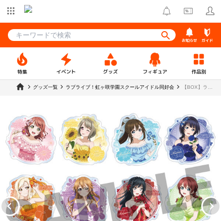
お知らせ
ガイド
特集
イベント
グッズ
フィギュア
作品別
グッズ一覧
ラブライブ！虹ヶ咲学園スクールアイドル同好会
【BOX】ラブ
ライブ！虹ヶ
咲学園スクー
ルアイドル同
好会 トレーデ
ィングアクリ
ルバッジ 全
12種【フェア
リーver.】