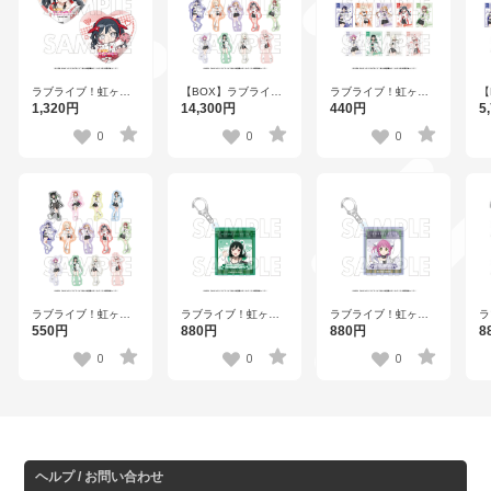
ラブライブ！虹ヶ咲
ラブライブ！虹ヶ咲
【
【BOX】ラブライ
学園スクールアイド
学園スクールアイド
ブ
ブ！虹ヶ咲学園スク
1,320円
440円
5
14,300円
ル同好会 ハート型缶
ル同好会 トレーディ
ー
ールアイドル同好会
バッジセット 優木せ
ングブロマイド【R1
ト
トレーディングステ
0
0
0
つ菜【R1 2510】
2510】全13種
マ
ッカー【R1 2510】
全
全26種
ラ
ラブライブ！虹ヶ咲
ラブライブ！虹ヶ咲
ラブライブ！虹ヶ咲
学
学園スクールアイド
学園スクールアイド
学園スクールアイド
8
550円
880円
880円
ル
ル同好会 トレーディ
ル同好会 アクリルキ
ル同好会 アクリルキ
ー
ングステッカー【R1
ーホルダー 三船栞子
ーホルダー 天王寺璃
0
0
0
【
2510】全26種
【R1 2510】
奈【R1 2510】
ヘルプ / お問い合わせ