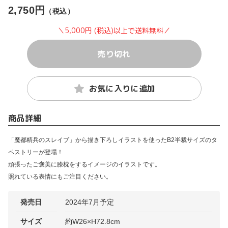
2,750円
（税込）
＼5,000円 (税込)以上で送料無料／
売り切れ
お気に入りに追加
商品詳細
「魔都精兵のスレイブ」から描き下ろしイラストを使ったB2半裁サイズのタ
ペストリーが登場！
頑張ったご褒美に膝枕をするイメージのイラストです。
照れている表情にもご注目ください。
発売日
2024年7月予定
サイズ
約W26×H72.8cm