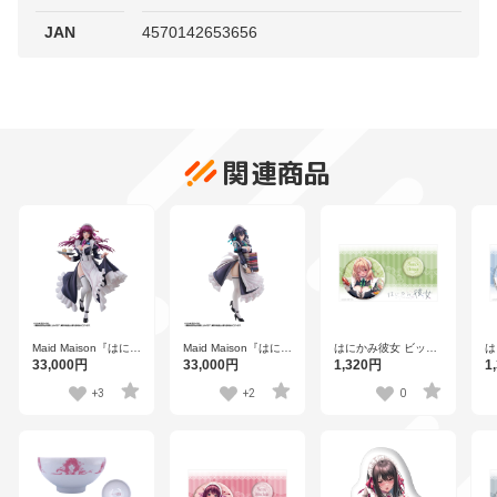
JAN
4570142653656
関連商品
Maid Maison『はにか
Maid Maison『はにか
はにかみ彼女 ビッグ
は
み彼女』志津城ねる
み彼女』地上ひかげ
缶バッジセット 柊紗
缶
33,000円
33,000円
1,320円
1
乃 【ゲーマーズ】
華
+3
+2
0