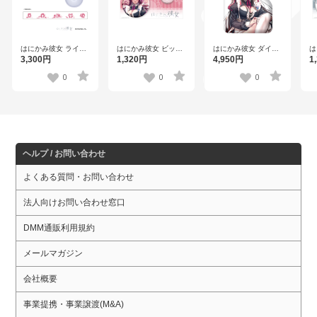
はにかみ彼女 ライス
はにかみ彼女 ビッグ
はにかみ彼女 ダイカ
は
ボウル 【ゲーマー
缶バッジセット 志津
ットクッション 水澄
缶
3,300円
1,320円
4,950円
1
ズ】
城ねる 【ゲーマー
華実 【メロンブック
ひ
ズ】
ス】
ズ
0
0
0
ヘルプ / お問い合わせ
よくある質問・お問い合わせ
法人向けお問い合わせ窓口
DMM通販利用規約
メールマガジン
会社概要
事業提携・事業譲渡(M&A)