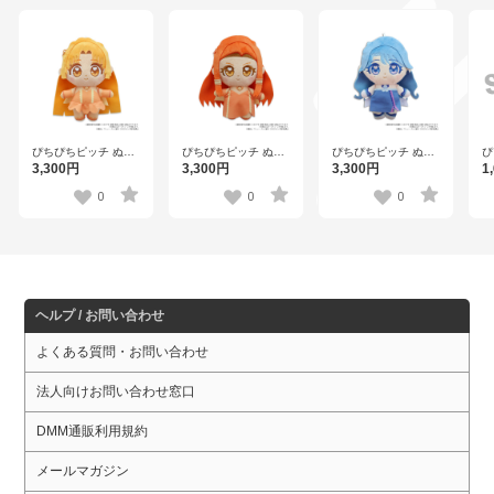
ぴちぴちピッチ ぬい
ぴちぴちピッチ ぬい
ぴちぴちピッチ ぬい
ぴ
ぐるみポーチ 星羅
ぐるみポーチ 沙羅
ぐるみポーチ ノエル
リ
3,300円
3,300円
3,300円
1
【
0
0
0
ヘルプ / お問い合わせ
よくある質問・お問い合わせ
法人向けお問い合わせ窓口
DMM通販利用規約
メールマガジン