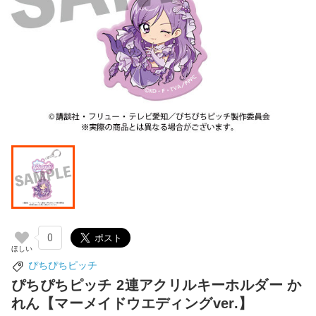
0
ぴちぴちピッチ
ぴちぴちピッチ 2連アクリルキーホルダー か
れん【マーメイドウエディングver.】