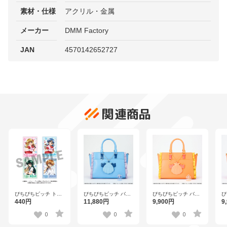
素材・仕様
アクリル・金属
メーカー
DMM Factory
JAN
4570142652727
関連商品
ぴちぴちピッチ トレ
ぴちぴちピッチ バー
ぴちぴちピッチ バー
ぴ
ーディングブロマイ
スデーセット ノエル
スデーセット 星羅
ス
440円
11,880円
9,900円
9
ド 全15種【放課後
ver.】
0
0
0