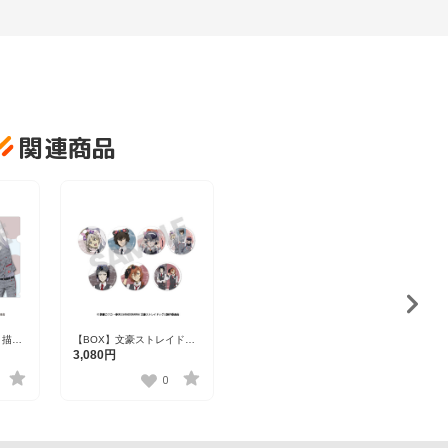
関連商品
【BOX】文豪ストレイドッ
 描き
グス トレーディング描き下
 中島
3,080円
ろし缶バッジ 全7種【富士
】
急ハイランド】
0