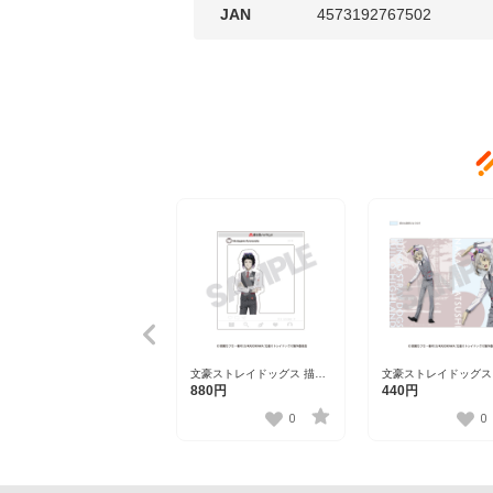
JAN
4573192767502
文豪ストレイドッグス 描き
文豪ストレイドッグス
下ろしおでかけクリアフレ
下ろしクリアファイル
880円
440円
ーム 芥川 龍之介【富士急ハ
敦【富士急ハイランド
イランド】
0
0