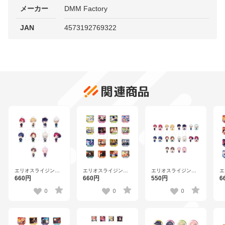
メーカー
DMM Factory
JAN
4573192769322
関連商品
エリオスライジング
エリオスライジング
エリオスライジング
エ
ヒーローズ トレーデ
ヒーローズ ワンシー
ヒーローズ トレーデ
ヒ
660円
660円
550円
6
ィングアクリルチャ
ンスタンドコレクシ
ィングステッカー
ン
ーム
ョン第三弾
ver.A【DISP！！！
ョ
0
0
0
ver.A【DISP！！！
vol.2【DISP！！！
2023】
v
2023】
2023】
2