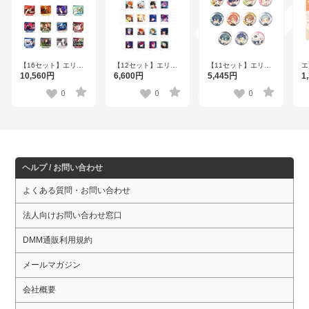
【16セット】エリオ
【12セット】エリオ
【11セット】エリオ
エ
スライジングヒーロ
スライジングヒーロ
スライジングヒーロ
ヒ
10,560円
6,600円
5,445円
1
ーズ ワンシーンスタ
ーズ トレーディング
ーズ トレーディング
ス
ンドコレクション第
ブロマイドコレクシ
ホログラム缶バッジ
イ
0
0
0
三弾
ョン 第三弾
ver.B【DISP！！！
2
vol.1【DISP！！！
【DISP！！！2023】
2023】
2023】
ヘルプ / お問い合わせ
よくある質問・お問い合わせ
法人向けお問い合わせ窓口
DMM通販利用規約
メールマガジン
会社概要