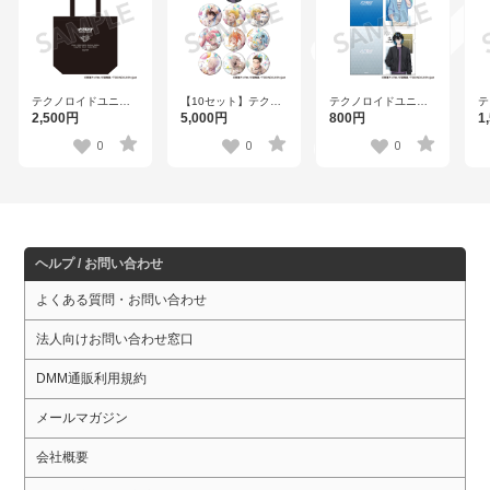
テクノロイドユニゾ
【10セット】テクノ
テクノロイドユニゾ
テ
ンハート トートバッ
ロイドユニゾンハー
ンハート 描き下ろし
ン
2,500円
5,000円
800円
1
グ【ラウンドワン】
ト トレーディングホ
クリアファイルセッ
ア
ログラム缶バッジ
ト【ラウンドワン】
イ
0
0
0
ver.B【ラウンドワ
ン
ン】
ヘルプ / お問い合わせ
よくある質問・お問い合わせ
法人向けお問い合わせ窓口
DMM通販利用規約
メールマガジン
会社概要