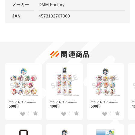
メーカー
DMM Factory
JAN
4573192767960
関連商品
テクノロイドユニゾ
テクノロイドユニゾ
テクノロイドユニゾ
テ
ンハート トレーディ
ンハート トレーディ
ンハート トレーディ
ン
500円
400円
500円
4
ングホログラム缶バ
ングミニフォトカー
ングホログラム缶バ
ン
ッジ ver.A【ラウンド
ド ver.B【ラウンドワ
ッジ ver.B【ラウンド
ド
0
0
0
ワン】
ン】
ワン】
ン