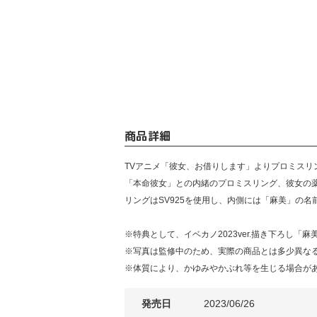
商品詳細
TVアニメ「彼女、お借りします」よりプロミスリ
「本命彼女」との内緒のプロミスリング、彼女の
リングはSV925を使用し、内側には「麻美」の
※特典として、イベカノ2023ver.描き下ろし「
※写真は監修中のため、実際の商品とは多少異な
※体質により、かゆみやかぶれ等を生じる場合が
発売日
2023/06/26