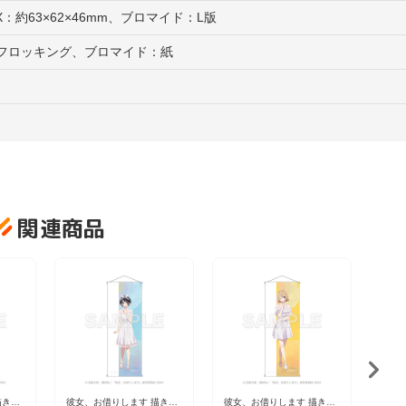
：約63×62×46mm、ブロマイド：L版
X：フロッキング、ブロマイド：紙
関連商品
彼女、
（ブ
10,
描き下
彼女、お借りします 描き下
彼女、お借りします 描き下