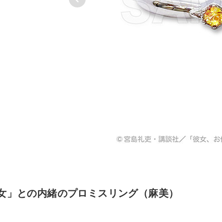
女」との内緒のプロミスリング（麻美）