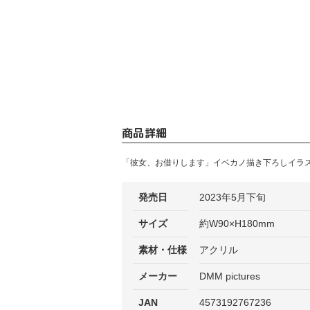
商品詳細
「彼女、お借りします」イベカノ描き下ろしイラ
発売日
2023年5月下旬
サイズ
約W90×H180mm
素材・仕様
アクリル
メーカー
DMM pictures
JAN
4573192767236