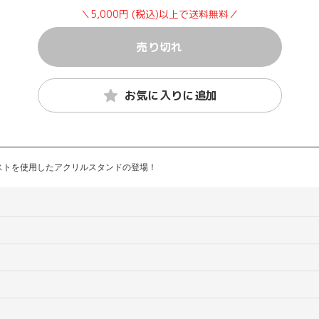
＼5,000円 (税込)以上で送料無料／
売り切れ
お気に入りに追加
ストを使用したアクリルスタンドの登場！