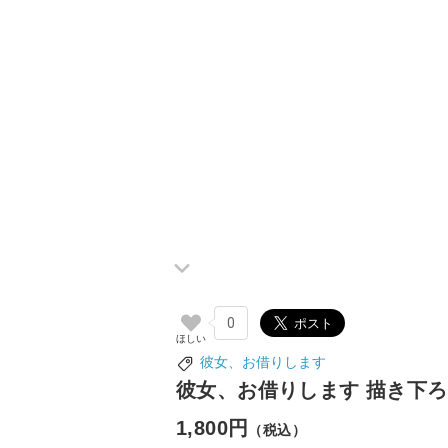
0
彼女、お借りします
彼女、お借りします 描き下ろし
1,800円
（税込）