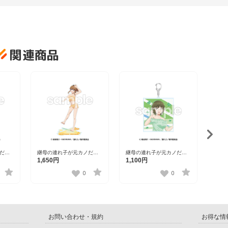
関連商品
継母の連れ子が元カノだっ
だっ
継母の連れ子が元カノだっ
継母
た BIGアクリルキーホルダ
ー 南
た アクリルスタンド 南暁月
た B
1,100円
1,650円
2,7
ー 東頭いさな【ゲーマー
【ゲーマーズ】
頭い
ズ】
0
0
お問い合わせ・規約
お得な情