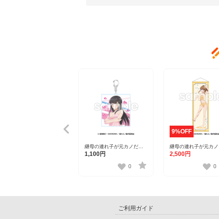
9%OFF
継母の連れ子が元カノだっ
継母の連れ子が元カノ
た BIGアクリルキーホルダ
た B2半裁タペストリ
1,100円
2,500円
ー 伊理戸結女【ゲーマー
暁月【ゲーマーズ】
ズ】
0
0
ご利用ガイド