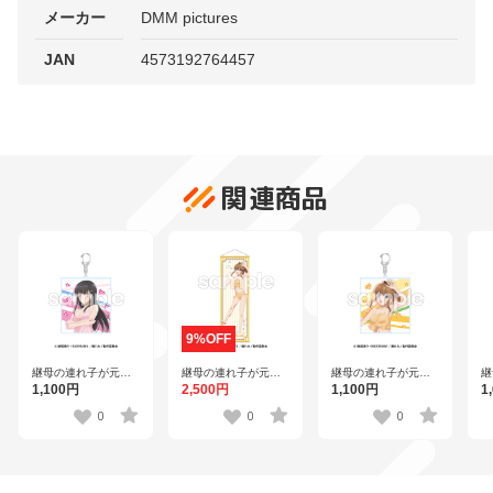
メーカー
DMM pictures
JAN
4573192764457
関連商品
9%OFF
継母の連れ子が元カ
継母の連れ子が元カ
継母の連れ子が元カ
継
ノだった BIGアクリ
ノだった BIGアクリ
ノだった B2半裁タペ
ノ
1,100円
1,100円
2,500円
1
ルキーホルダー 南暁
ルキーホルダー 伊理
ストリー 南暁月【ゲ
タ
月【ゲーマーズ】
戸結女【ゲーマー
ーマーズ】
マ
0
0
0
ズ】