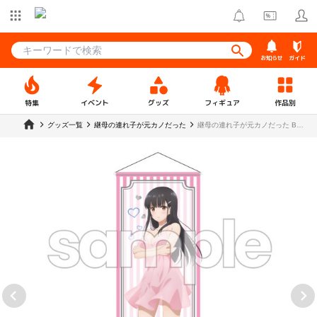
お知らせ
ガイド
特集
イベント
グッズ
フィギュア
作品別
グッズ一覧
継母の連れ子が元カノだった
継母の連れ子が元カノだった B2
半裁タペストリー 伊理戸結女【ゲ
ーマーズ】