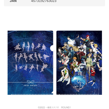
JAN
4573192763023