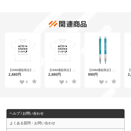
関連商品
【DMM通販限定】ほ
【DMM通販限定】ほ
【DMM通販限定】ほ
【
しむすび Tシャツ S
しむすび Tシャツ Lサ
しむすび クルトガ シ
し
2,480円
2,480円
990円
2
サイズ
イズ
ャープペン
サ
0
0
0
ヘルプ / お問い合わせ
よくある質問・お問い合わせ